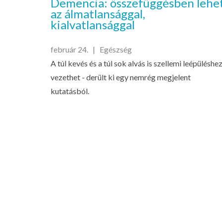
Demencia: összefüggésben lehe
az álmatlansággal,
kialvatlansággal
február 24. |
Egészség
A túl kevés és a túl sok alvás is szellemi leépüléshe
vezethet - derült ki egy nemrég megjelent
kutatásból.