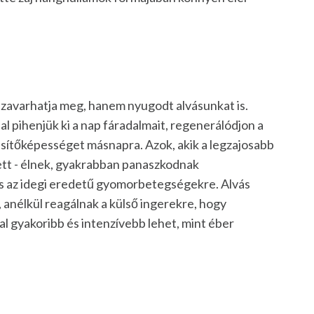
zavarhatja meg, hanem nyugodt alvásunkat is.
l pihenjük ki a nap fáradalmait, regenerálódjon a
jesítőképességet másnapra. Azok, akik a legzajosabb
lett - élnek, gyakrabban panaszkodnak
 és az idegi eredetű gyomorbetegségekre. Alvás
 anélkül reagálnak a külső ingerekre, hogy
al gyakoribb és intenzívebb lehet, mint éber