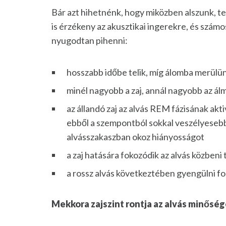
Bár azt hihetnénk, hogy miközben alszunk, telj
is érzékeny az akusztikai ingerekre, és számo
nyugodtan pihenni:
hosszabb időbe telik, míg álomba merülü
minél nagyobb a zaj, annál nagyobb az ál
az állandó zaj az alvás REM fázisának akti
ebből a szempontból sokkal veszélyesebb, 
alvásszakaszban okoz hiányosságot
a zaj hatására fokozódik az alvás közben
a rossz alvás következtében gyengülni f
Mekkora zajszint rontja az alvás minőség