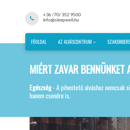
+36 /70/ 352 9500
info@sleepwell.hu
FŐOLDAL
AZ ALVÁSCENTRUM
SZAKEMBER
MIÉRT ZAVAR BENNÜNKET A
Egészség
- A pihentető alváshoz nemcsak s
hanem csendre is.