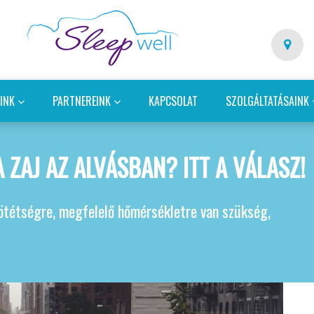
EINK
PARTNEREINK
KAPCSOLAT
SZOLGÁLTATÁSAINK
 ZAJ AZ ALVÁSBAN? ITT A VÁLASZ!
ötétségre, megfelelő hőmérsékletre van szükség,