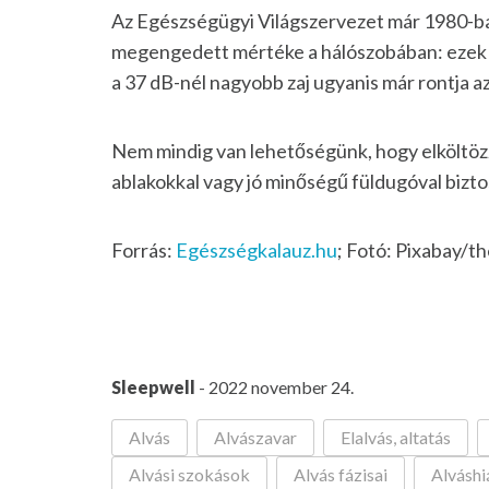
Az Egészségügyi Világszervezet már 1980-ban
megengedett mértéke a hálószobában: ezek sze
a 37 dB-nél nagyobb zaj ugyanis már rontja a
Nem mindig van lehetőségünk, hogy elköltözz
ablakokkal vagy jó minőségű füldugóval bizto
Forrás:
Egészségkalauz.hu
; Fotó: Pixabay/t
Sleepwell
- 2022 november 24.
Alvás
Alvászavar
Elalvás, altatás
Alvási szokások
Alvás fázisai
Alváshi