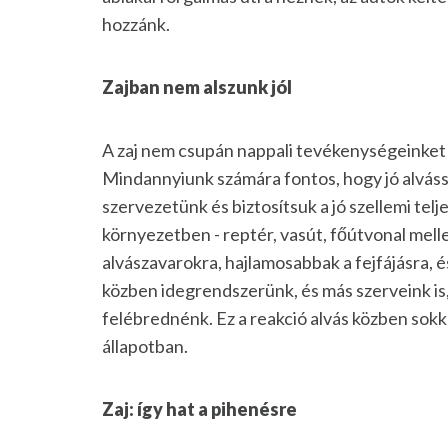
hozzánk.
Zajban nem alszunk jól
A zaj nem csupán nappali tevékenységeinket 
Mindannyiunk számára fontos, hogy jó alvássa
szervezetünk és biztosítsuk a jó szellemi tel
környezetben - reptér, vasút, főútvonal mel
alvászavarokra, hajlamosabbak a fejfájásra,
közben idegrendszerünk, és más szerveink is,
felébrednénk. Ez a reakció alvás közben sokk
állapotban.
Zaj: így hat a pihenésre