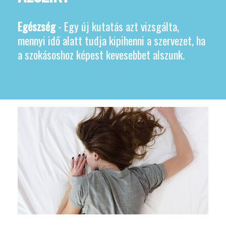
Egészség
- Egy új kutatás azt vizsgálta,
mennyi idő alatt tudja kipihenni a szervezet, ha
a szokásoshoz képest kevesebbet alszunk.