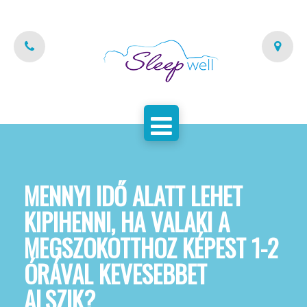
FŐOLDAL
AZ ALVÁSCENTRUM
SZAKEMBEREINK
PARTNEREINK
KAPCSOLAT
MENNYI IDŐ ALATT LEHET
KIPIHENNI, HA VALAKI A
SZOLGÁLTATÁSAINK
MEGSZOKOTTHOZ KÉPEST 1-2
BLOG
ÓRÁVAL KEVESEBBET
ALSZIK?