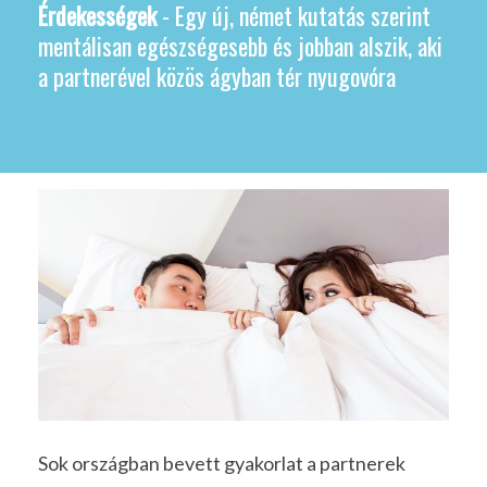
Érdekességek
- Egy új, német kutatás szerint
mentálisan egészségesebb és jobban alszik, aki
a partnerével közös ágyban tér nyugovóra
Sok országban bevett gyakorlat a partnerek