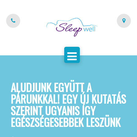
FŐOLDAL
AZ ALVÁSCENTRUM
SZAKEMBEREINK
PARTNEREINK
KAPCSOLAT
ALUDJUNK EGYÜTT A
PÁRUNKKAL! EGY ÚJ KUTATÁS
SZOLGÁLTATÁSAINK
SZERINT UGYANIS ÍGY
BLOG
EGÉSZSÉGESEBBEK LESZÜNK