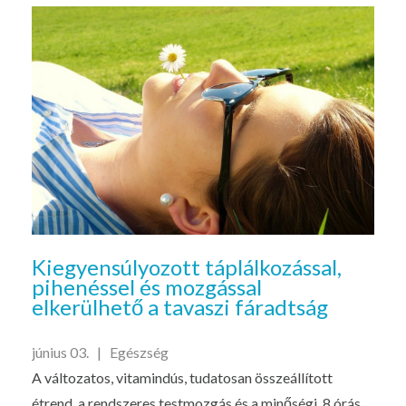
Kiegyensúlyozott táplálkozással,
pihenéssel és mozgással
elkerülhető a tavaszi fáradtság
június 03. |
Egészség
A változatos, vitamindús, tudatosan összeállított
étrend, a rendszeres testmozgás és a minőségi, 8 órás