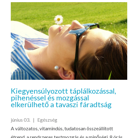
Kiegyensúlyozott táplálkozással,
pihenéssel és mozgással
elkerülhető a tavaszi fáradtság
június 03. |
Egészség
A változatos, vitamindús, tudatosan összeállított
étrend, a rendszeres testmozgás és a minőségi, 8 órás