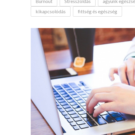
Burnout
Stresszoldás
agyunk egészs
kikapcsolódás
fittség és egészség