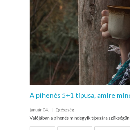
A pihenés 5+1 típusa, amire mi
január 04. |
Egészség
Valójában a pihenés mindegyik típusára szükségün