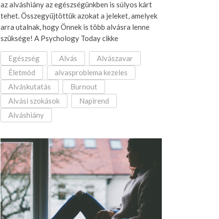
az alváshiány az egészségünkben is súlyos kárt
tehet. Összegyűjtöttük azokat a jeleket, amelyek
arra utalnak, hogy Önnek is több alvásra lenne
szüksége! A Psychology Today cikke
Egészség
Alvás
Alvászavar
Életmód
alvasproblema kezeles
Alváskutatás
Burnout
Alvási szokások
Napirend
Alváshiány