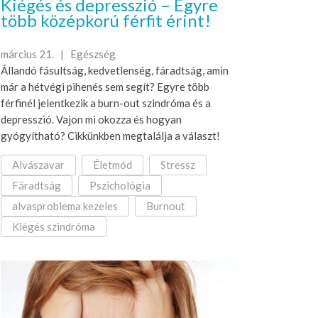
Kiégés és depresszió – Egyre
több középkorú férfit érint!
március 21. |
Egészség
Állandó fásultság, kedvetlenség, fáradtság, amin
már a hétvégi pihenés sem segít? Egyre több
férfinél jelentkezik a burn-out szindróma és a
depresszió. Vajon mi okozza és hogyan
gyógyítható? Cikkünkben megtalálja a választ!
Alvászavar
Életmód
Stressz
Fáradtság
Pszichológia
alvasproblema kezeles
Burnout
Kiégés szindróma