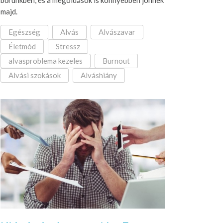
bőrünkben, és a megoldások is könnyebben jönnek
majd.
Egészség
Alvás
Alvászavar
Életmód
Stressz
alvasproblema kezeles
Burnout
Alvási szokások
Alváshiány