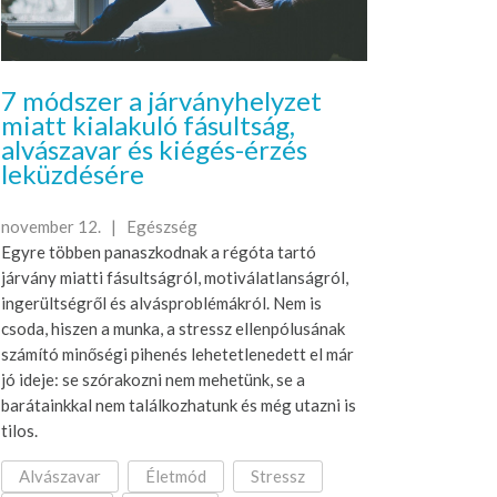
7 módszer a járványhelyzet
miatt kialakuló fásultság,
alvászavar és kiégés-érzés
leküzdésére
november 12. |
Egészség
Egyre többen panaszkodnak a régóta tartó
járvány miatti fásultságról, motiválatlanságról,
ingerültségről és alvásproblémákról. Nem is
csoda, hiszen a munka, a stressz ellenpólusának
számító minőségi pihenés lehetetlenedett el már
jó ideje: se szórakozni nem mehetünk, se a
barátainkkal nem találkozhatunk és még utazni is
tilos.
Alvászavar
Életmód
Stressz