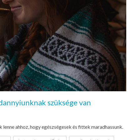
ndannyiunknak szüksége van
k lenne ahhoz, hogy egészségesek és fittek maradhassunk.