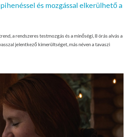
 pihenéssel és mozgással elkerülhető a
trend, a rendszeres testmozgás és a minőségi, 8 órás alvás a
asszal jelentkező kimerültséget, más néven a tavaszi