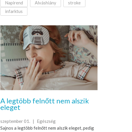
Napirend
Alváshiány
stroke
infarktus
A legtöbb felnőtt nem alszik
eleget
szeptember 01. |
Egészség
Sajnos a legtöbb felnőtt nem alszik eleget, pedig