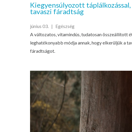
Kiegyensúlyozott táplálkozással,
tavaszi fáradtság
június 03. |
Egészség
A változatos, vitamindús, tudatosan összeállított é
leghatékonyabb módja annak, hogy elkerüljük a tav
fáradtságot.