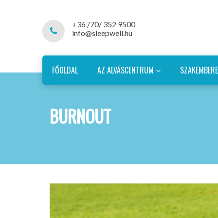
+36 /70/ 352 9500
info@sleepwell.hu
FŐOLDAL
AZ ALVÁSCENTRUM
SZAKEMBER
BURNOUT