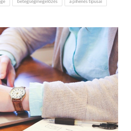
ége
betegségmegelőzés
a pihenés típusai