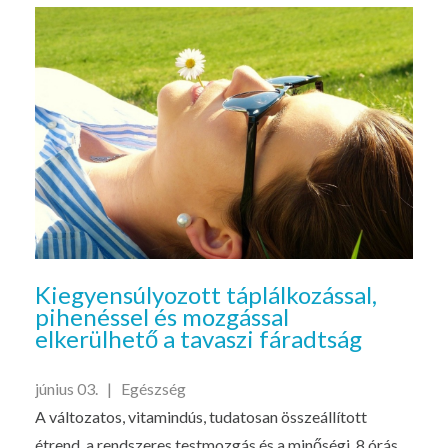
Kiegyensúlyozott táplálkozással,
pihenéssel és mozgással
elkerülhető a tavaszi fáradtság
június 03. |
Egészség
A változatos, vitamindús, tudatosan összeállított
étrend, a rendszeres testmozgás és a minőségi, 8 órás