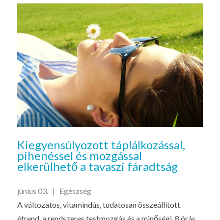
Kiegyensúlyozott táplálkozással,
pihenéssel és mozgással
elkerülhető a tavaszi fáradtság
június 03. |
Egészség
A változatos, vitamindús, tudatosan összeállított
étrend, a rendszeres testmozgás és a minőségi, 8 órás