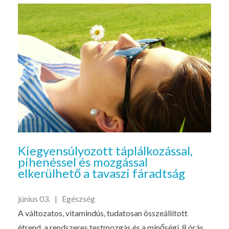
Kiegyensúlyozott táplálkozással,
pihenéssel és mozgással
elkerülhető a tavaszi fáradtság
június 03. |
Egészség
A változatos, vitamindús, tudatosan összeállított
étrend, a rendszeres testmozgás és a minőségi, 8 órás