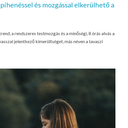
 pihenéssel és mozgással elkerülhető a
trend, a rendszeres testmozgás és a minőségi, 8 órás alvás a
asszal jelentkező kimerültséget, más néven a tavaszi