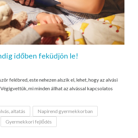
dig időben feküdjön le!
r felébred, este nehezen alszik el, lehet, hogy az alvási
Végigvettük, mi minden állhat az alvással kapcsolatos
lvás, altatás
Napirend gyermekkorban
Gyermekkori fejlődés