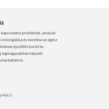
KA
l kapcsolatos problémák, alvással
kivizsgálása és kezelése az egész
eknek újszülött kortól és
ág legmagasabban képzett
mai háttérrel.
y köz.1.