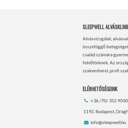
SLEEPWELL ALVÁSKLINI
Alvásvizsgálat, alvássa
összefüggő betegségek 
család számára gyermek
felnőtteknek. Az orsz
szakemberei, profi szak
ELÉRHETŐSÉGEINK
+36 /70/ 352 9500
1192. Budapest, Drágf
info@sleepwell.hu