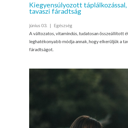
Kiegyensúlyozott táplálkozással,
tavaszi fáradtság
június 03. |
Egészség
A változatos, vitamindús, tudatosan összeállított é
leghatékonyabb módja annak, hogy elkerüljük a tav
fáradtságot.