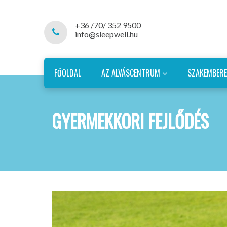
+36 /70/ 352 9500
info@sleepwell.hu
FŐOLDAL
AZ ALVÁSCENTRUM
SZAKEMBER
GYERMEKKORI FEJLŐDÉS