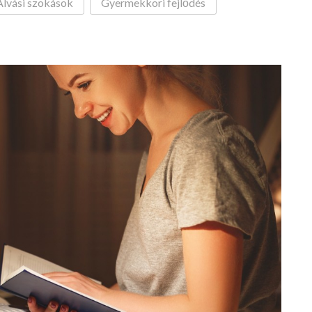
Alvási szokások
Gyermekkori fejlődés