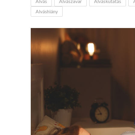
Alvás
Alvászavar
Alváskutatás
Alváshiány