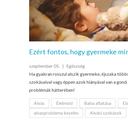
Ezért fontos, hogy gyermeke min
szeptember 05. |
Egészség
Ha gyakran rosszul alszik gyermeke, éjszaka többszö
szokásaival vagy éppen azok hiányával van a gond. 
problémák hátterében!
Alvás
Életmód
Baba altatása
Ela
alvasproblema kezeles
Alvási szokások