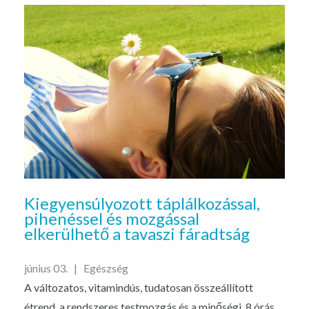
Kiegyensúlyozott táplálkozással,
pihenéssel és mozgással
elkerülhető a tavaszi fáradtság
június 03. |
Egészség
A változatos, vitamindús, tudatosan összeállított
étrend, a rendszeres testmozgás és a minőségi, 8 órás