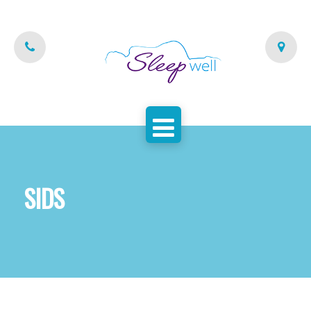
FŐOLDAL
AZ ALVÁSCENTRUM
SZAKEMBEREINK
PARTNEREINK
KAPCSOLAT
SIDS
SZOLGÁLTATÁSAINK
BLOG