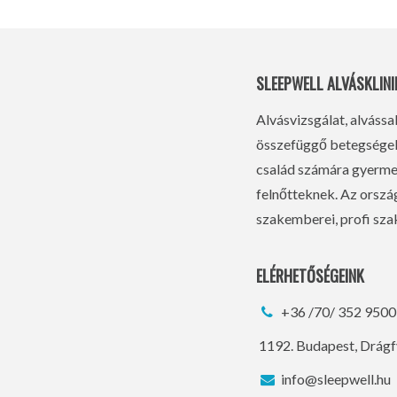
SLEEPWELL ALVÁSKLINI
Alvásvizsgálat, alvássa
összefüggő betegségek 
család számára gyermek
felnőtteknek. Az orsz
szakemberei, profi szak
ELÉRHETŐSÉGEINK
+36 /70/ 352 9500
1192. Budapest, Drágf
info@sleepwell.hu