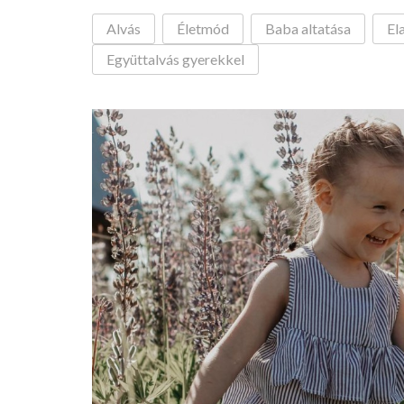
Alvás
Életmód
Baba altatása
Ela
Együttalvás gyerekkel