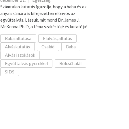
december 21. |
Egészség
Számtalan kutatás igazolja, hogy a baba és az
anya számára is kifejezetten előnyös az
együttalvás. Lássuk, mit mond Dr. James J.
McKenna Ph.D, a téma szakértőjé és kutatója!
Baba altatása
Elalvás, altatás
Alváskutatás
Család
Baba
Alvási szokások
Együttalvás gyerekkel
Bölcsőhalál
SIDS