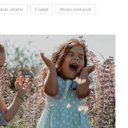
lvás, altatás
Család
Alvási szokások