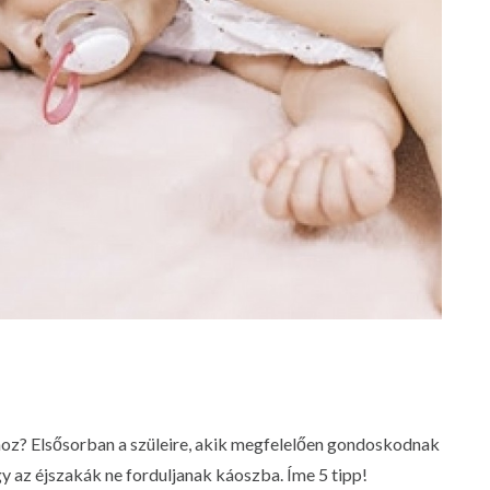
oz? Elsősorban a szüleire, akik megfelelően gondoskodnak
ogy az éjszakák ne forduljanak káoszba. Íme 5 tipp!