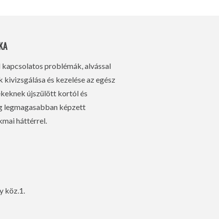
KA
l kapcsolatos problémák, alvással
kivizsgálása és kezelése az egész
eknek újszülött kortól és
ág legmagasabban képzett
mai háttérrel.
y köz.1.