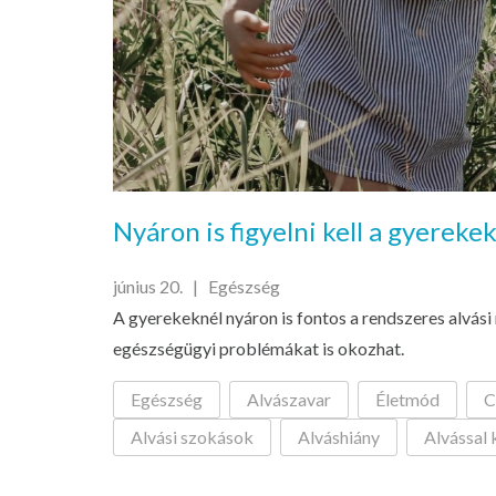
Nyáron is figyelni kell a gyereke
június 20. |
Egészség
A gyerekeknél nyáron is fontos a rendszeres alvási
egészségügyi problémákat is okozhat.
Egészség
Alvászavar
Életmód
C
Alvási szokások
Alváshiány
Alvással 