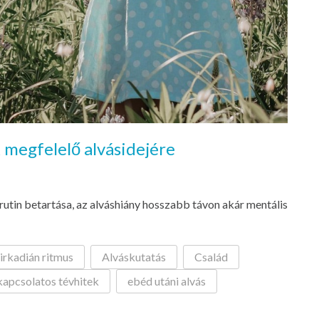
k megfelelő alvásidejére
 rutin betartása, az alváshiány hosszabb távon akár mentális
irkadián ritmus
Alváskutatás
Család
kapcsolatos tévhitek
ebéd utáni alvás