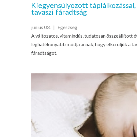
Kiegyensúlyozott táplálkozással,
tavaszi fáradtság
június 03. |
Egészség
A változatos, vitamindús, tudatosan összeállított é
leghatékonyabb módja annak, hogy elkerüljük a tav
fáradtságot.