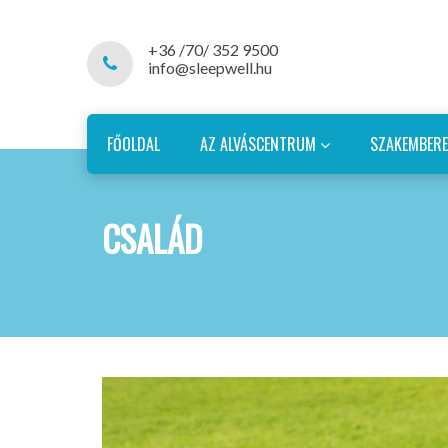
+36 /70/ 352 9500
info@sleepwell.hu
FŐOLDAL
AZ ALVÁSCENTRUM
SZAKEMBER
CSALÁD