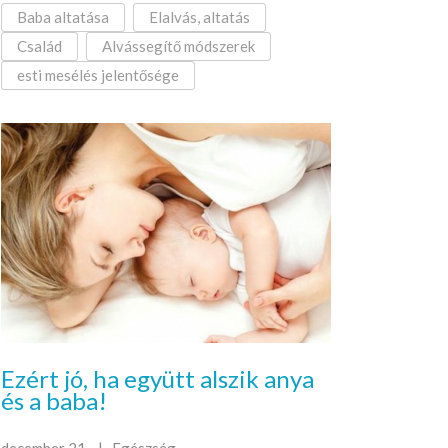
Baba altatása
Elalvás, altatás
Család
Alvássegítő módszerek
esti mesélés jelentősége
Ezért jó, ha együtt alszik anya
és a baba!