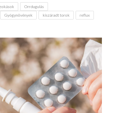
szokások
Orrdugulás
Gyógynövények
kiszáradt torok
reflux