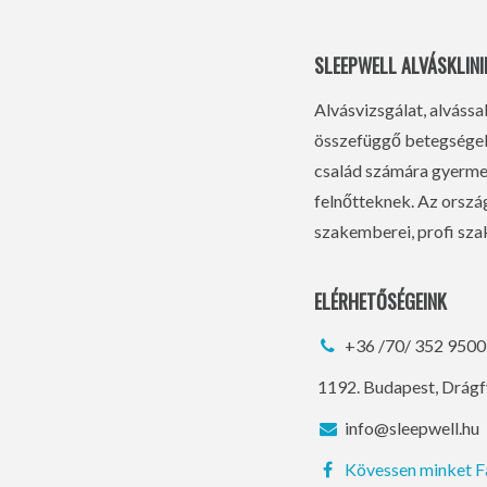
SLEEPWELL ALVÁSKLINI
Alvásvizsgálat, alvássa
összefüggő betegségek 
család számára gyermek
felnőtteknek. Az orsz
szakemberei, profi szak
ELÉRHETŐSÉGEINK
+36 /70/ 352 9500
1192. Budapest, Drágf
info@sleepwell.hu
Kövessen minket 