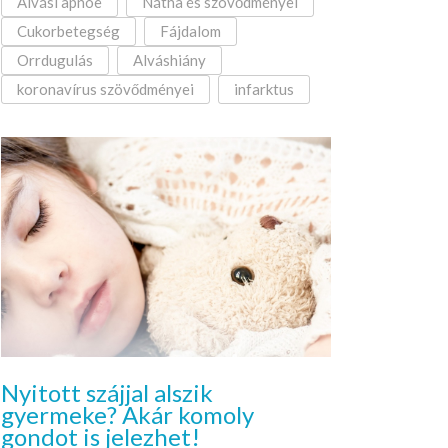
Alvási apnoe
Nátha és szövődményei
Cukorbetegség
Fájdalom
Orrdugulás
Alváshiány
koronavírus szövődményei
infarktus
Nyitott szájjal alszik
gyermeke? Akár komoly
gondot is jelezhet!