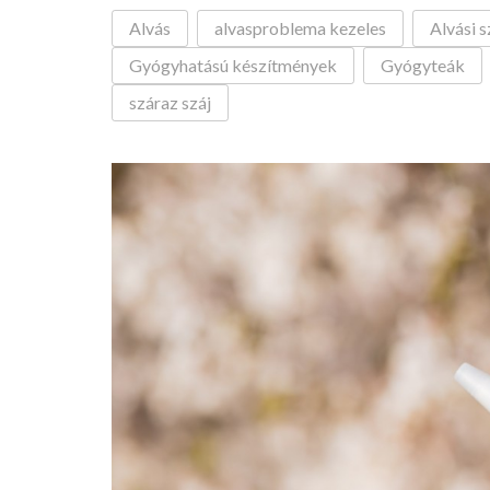
Alvás
alvasproblema kezeles
Alvási 
Gyógyhatású készítmények
Gyógyteák
száraz száj