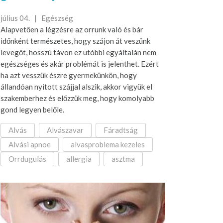
július 04. |
Egészség
Alapvetően a légzésre az orrunk való és bár
időnként természetes, hogy szájon át veszünk
levegőt, hosszú távon ez utóbbi egyáltalán nem
egészséges és akár problémát is jelenthet. Ezért
ha azt vesszük észre gyermekünkön, hogy
állandóan nyitott szájjal alszik, akkor vigyük el
szakemberhez és előzzük meg, hogy komolyabb
gond legyen belőle.
Alvás
Alvászavar
Fáradtság
Alvási apnoe
alvasproblema kezeles
Orrdugulás
allergia
asztma