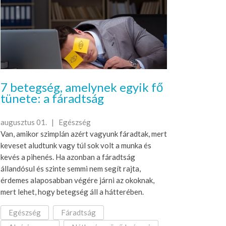
7 betegség, amelynek egyik fő
tünete: a fáradtság
augusztus 01. |
Egészség
Van, amikor szimplán azért vagyunk fáradtak, mert
keveset aludtunk vagy túl sok volt a munka és
kevés a pihenés. Ha azonban a fáradtság
állandósul és szinte semmi nem segít rajta,
érdemes alaposabban végére járni az okoknak,
mert lehet, hogy betegség áll a hátterében.
Egészség
Fáradtság