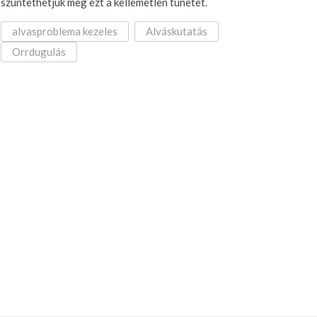
szüntethetjük meg ezt a kellemetlen tünetet.
alvasproblema kezeles
Alváskutatás
Orrdugulás