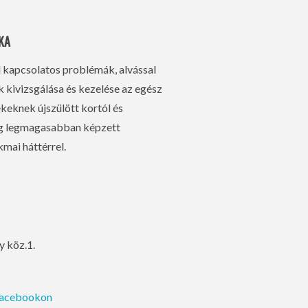
KA
l kapcsolatos problémák, alvással
kivizsgálása és kezelése az egész
eknek újszülött kortól és
ág legmagasabban képzett
mai háttérrel.
y köz.1.
Facebookon