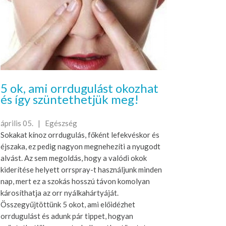
5 ok, ami orrdugulást okozhat
és így szüntethetjük meg!
április 05. |
Egészség
Sokakat kínoz orrdugulás, főként lefekvéskor és
éjszaka, ez pedig nagyon megnehezíti a nyugodt
alvást. Az sem megoldás, hogy a valódi okok
kiderítése helyett orrspray-t használjunk minden
nap, mert ez a szokás hosszú távon komolyan
károsíthatja az orr nyálkahártyáját.
Összegyűjtöttünk 5 okot, ami előidézhet
orrdugulást és adunk pár tippet, hogyan