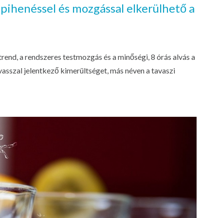
 pihenéssel és mozgással elkerülhető a
trend, a rendszeres testmozgás és a minőségi, 8 órás alvás a
asszal jelentkező kimerültséget, más néven a tavaszi