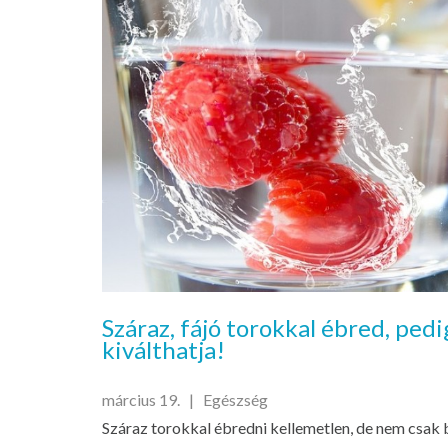
Száraz, fájó torokkal ébred, pedi
kiválthatja!
március 19. |
Egészség
Száraz torokkal ébredni kellemetlen, de nem csak