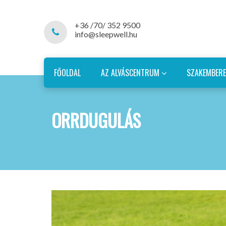
+36 /70/ 352 9500
info@sleepwell.hu
FŐOLDAL
AZ ALVÁSCENTRUM
SZAKEMBER
ORRDUGULÁS