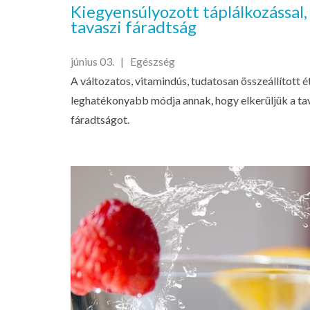
Kiegyensúlyozott táplálkozással,
tavaszi fáradtság
június 03. |
Egészség
A változatos, vitamindús, tudatosan összeállított é
leghatékonyabb módja annak, hogy elkerüljük a tav
fáradtságot.