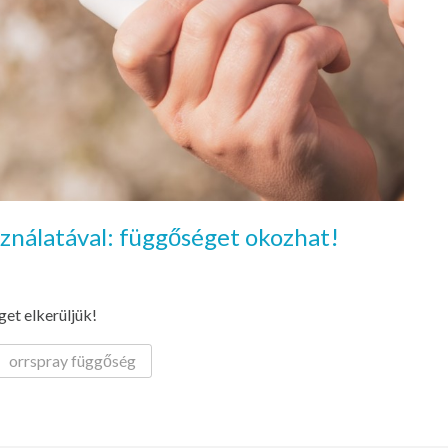
sználatával: függőséget okozhat!
get elkerüljük!
orrspray függőség