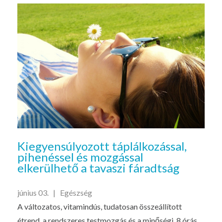
Kiegyensúlyozott táplálkozással,
pihenéssel és mozgással
elkerülhető a tavaszi fáradtság
június 03. |
Egészség
A változatos, vitamindús, tudatosan összeállított
étrend, a rendszeres testmozgás és a minőségi, 8 órás