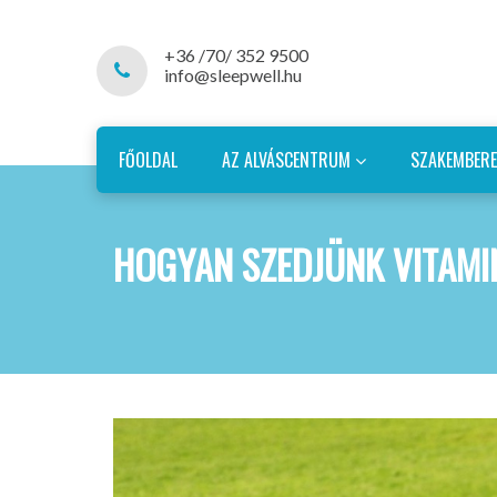
+36 /70/ 352 9500
info@sleepwell.hu
FŐOLDAL
AZ ALVÁSCENTRUM
SZAKEMBER
HOGYAN SZEDJÜNK VITAMI