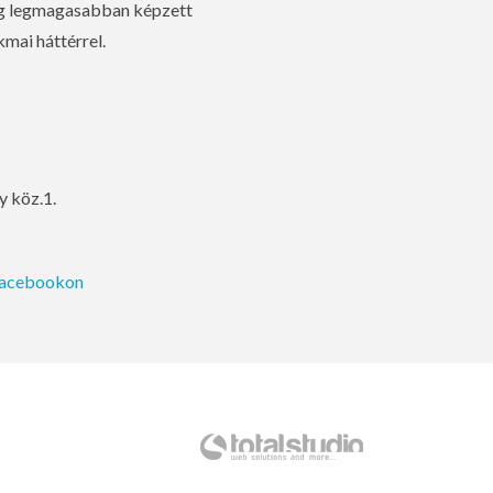
ág legmagasabban képzett
mai háttérrel.
y köz.1.
Facebookon