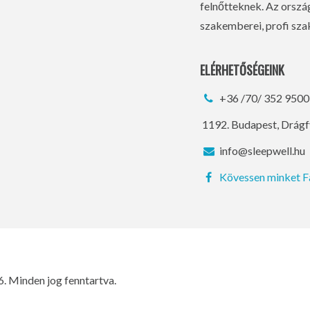
felnőtteknek. Az orsz
szakemberei, profi szak
ELÉRHETŐSÉGEINK
+36 /70/ 352 9500
1192. Budapest, Drágf
info@sleepwell.hu
Kövessen minket 
. Minden jog fenntartva.