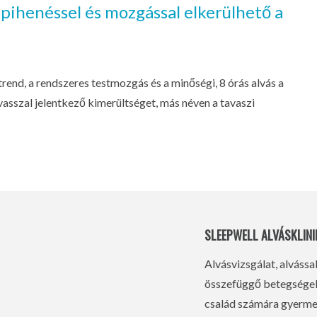
 pihenéssel és mozgással elkerülhető a
trend, a rendszeres testmozgás és a minőségi, 8 órás alvás a
asszal jelentkező kimerültséget, más néven a tavaszi
SLEEPWELL ALVÁSKLINI
Alvásvizsgálat, alvássa
összefüggő betegségek 
család számára gyermek