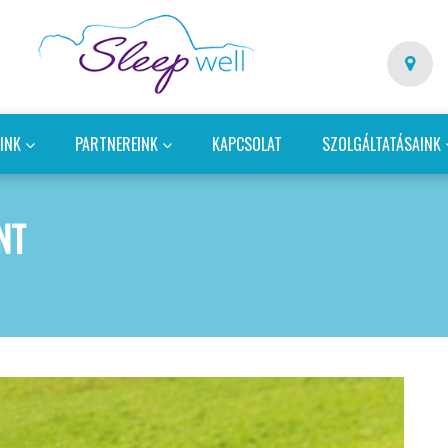
EINK
PARTNEREINK
KAPCSOLAT
SZOLGÁLTATÁSAINK
NT