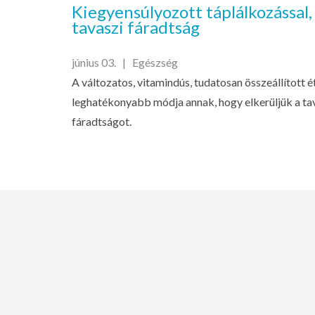
Kiegyensúlyozott táplálkozással,
tavaszi fáradtság
június 03. |
Egészség
A változatos, vitamindús, tudatosan összeállított é
leghatékonyabb módja annak, hogy elkerüljük a tav
fáradtságot.