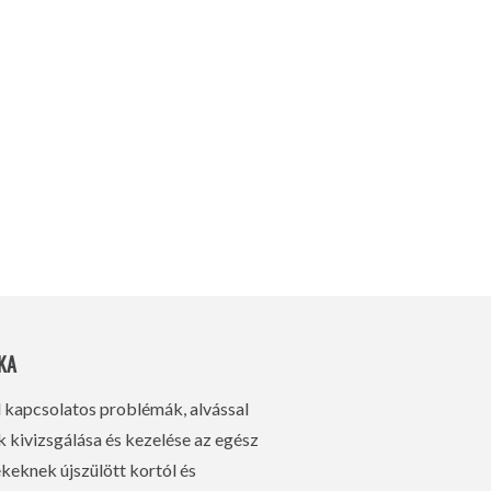
KA
l kapcsolatos problémák, alvással
kivizsgálása és kezelése az egész
eknek újszülött kortól és