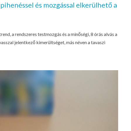
 pihenéssel és mozgással elkerülhető a
trend, a rendszeres testmozgás és a minőségi, 8 órás alvás a
asszal jelentkező kimerültséget, más néven a tavaszi