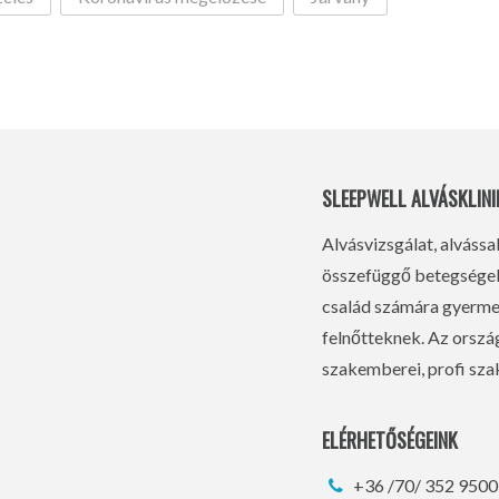
SLEEPWELL ALVÁSKLINI
Alvásvizsgálat, alvássa
összefüggő betegségek 
család számára gyermek
felnőtteknek. Az orsz
szakemberei, profi szak
ELÉRHETŐSÉGEINK
+36 /70/ 352 9500