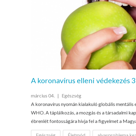
A koronavírus elleni védekezés
március 04. |
Egészség
A koronavírus nyomán kialakuló globális mentális e
WHO. A táplálkozás, a mozgás és a társadalmi kapc
ébrenlét fontosságára hívja fel a figyelmet a Magy
Egészség
Életmód
alvasproblema ke