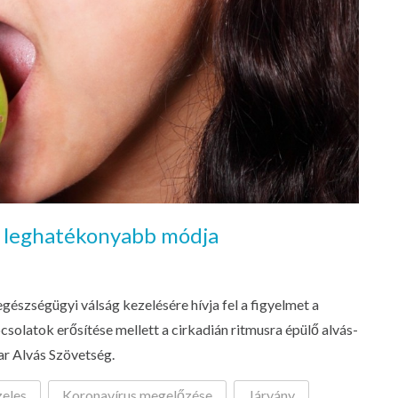
 3 leghatékonyabb módja
gészségügyi válság kezelésére hívja fel a figyelmet a
solatok erősítése mellett a cirkadián ritmusra épülő alvás-
ar Alvás Szövetség.
zeles
Koronavírus megelőzése
Járvány