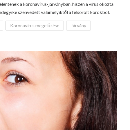
lentenek a koronavírus-járványban, hiszen a vírus okozta
egyike szenvedett valamelyiktől a felsorolt kórokból.
Koronavírus megelőzése
Járvány