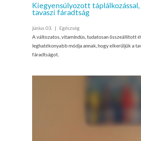
Kiegyensúlyozott táplálkozással,
tavaszi fáradtság
június 03. |
Egészség
A változatos, vitamindús, tudatosan összeállított é
leghatékonyabb módja annak, hogy elkerüljük a tav
fáradtságot.