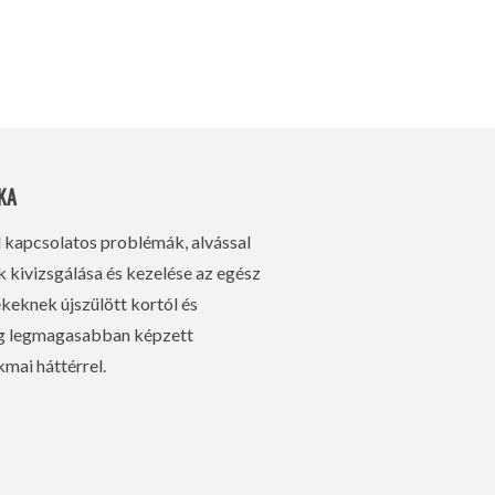
KA
l kapcsolatos problémák, alvással
kivizsgálása és kezelése az egész
eknek újszülött kortól és
ág legmagasabban képzett
mai háttérrel.