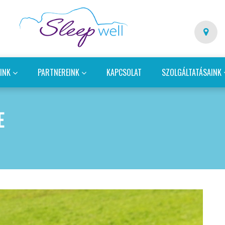
EINK
PARTNEREINK
KAPCSOLAT
SZOLGÁLTATÁSAINK
E