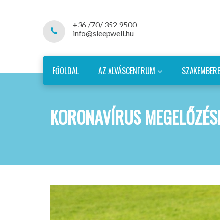
+36 /70/ 352 9500
info@sleepwell.hu
FŐOLDAL
AZ ALVÁSCENTRUM
SZAKEMBER
KORONAVÍRUS MEGELŐZÉS