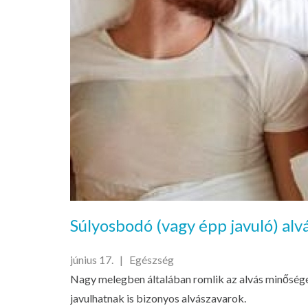
Súlyosbodó (vagy épp javuló) al
június 17. |
Egészség
Nagy melegben általában romlik az alvás minősége
javulhatnak is bizonyos alvászavarok.