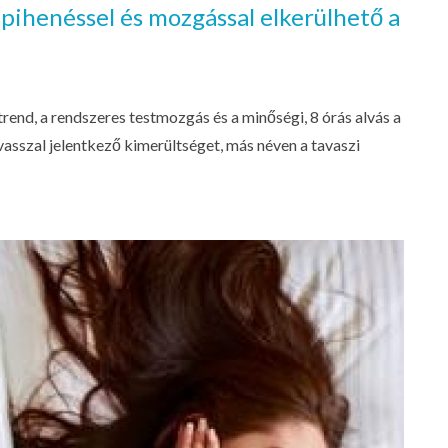
 pihenéssel és mozgással elkerülhető a
trend, a rendszeres testmozgás és a minőségi, 8 órás alvás a
asszal jelentkező kimerültséget, más néven a tavaszi