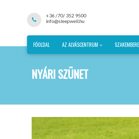
+36 /70/ 352 9500
info@sleepwell.hu
FŐOLDAL
AZ ALVÁSCENTRUM
SZAKEMBER
NYÁRI SZÜNET