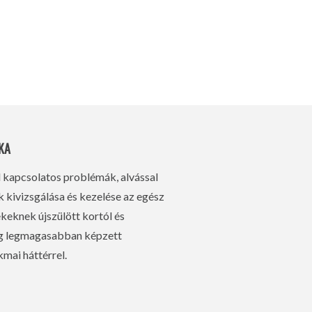
KA
l kapcsolatos problémák, alvással
kivizsgálása és kezelése az egész
eknek újszülött kortól és
ág legmagasabban képzett
mai háttérrel.