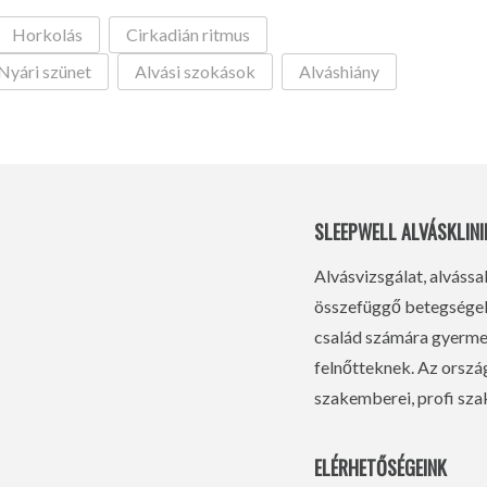
Horkolás
Cirkadián ritmus
Nyári szünet
Alvási szokások
Alváshiány
SLEEPWELL ALVÁSKLINI
Alvásvizsgálat, alvássa
összefüggő betegségek 
család számára gyermek
felnőtteknek. Az orsz
szakemberei, profi szak
ELÉRHETŐSÉGEINK