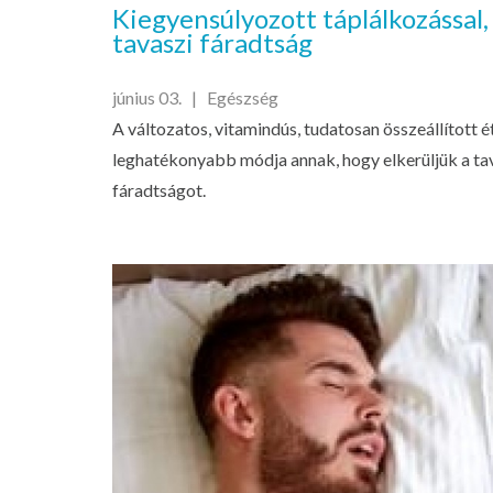
Kiegyensúlyozott táplálkozással,
tavaszi fáradtság
június 03. |
Egészség
A változatos, vitamindús, tudatosan összeállított é
leghatékonyabb módja annak, hogy elkerüljük a tav
fáradtságot.