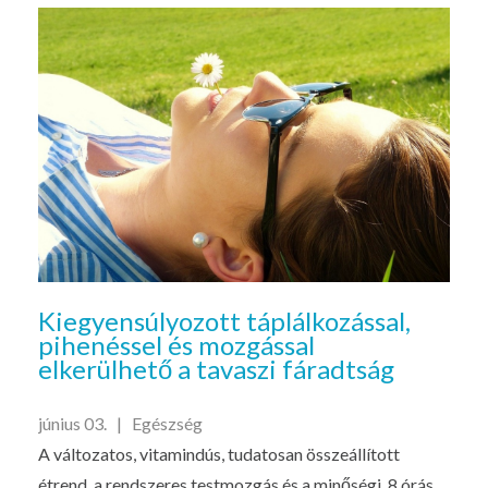
Kiegyensúlyozott táplálkozással,
pihenéssel és mozgással
elkerülhető a tavaszi fáradtság
június 03. |
Egészség
A változatos, vitamindús, tudatosan összeállított
étrend, a rendszeres testmozgás és a minőségi, 8 órás