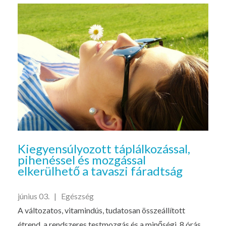
Kiegyensúlyozott táplálkozással,
pihenéssel és mozgással
elkerülhető a tavaszi fáradtság
június 03. |
Egészség
A változatos, vitamindús, tudatosan összeállított
étrend, a rendszeres testmozgás és a minőségi, 8 órás